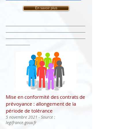
En savoir plus
______________________________________________
______________________________________________
______________________________________________
______________
Mise en conformité des contrats de
prévoyance : allongement de la
période de tolérance
5 novembre 2021 - Source :
legifrance.gouv.fr