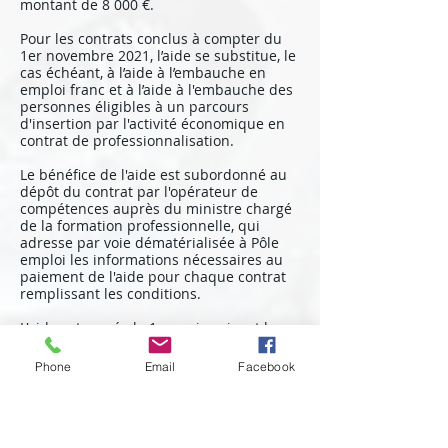
montant de 8 000 €.
Pour les contrats conclus à compter du
1er novembre 2021, l’aide se substitue, le
cas échéant, à l’aide à l’embauche en
emploi franc et à l’aide à l'embauche des
personnes éligibles à un parcours
d'insertion par l'activité économique en
contrat de professionnalisation.
Le bénéfice de l'aide est subordonné au
dépôt du contrat par l'opérateur de
compétences auprès du ministre chargé
de la formation professionnelle, qui
adresse par voie dématérialisée à Pôle
emploi les informations nécessaires au
paiement de l'aide pour chaque contrat
remplissant les conditions.
L'aide est versée le 1er mois suivant la
transmission de la décision d'attribution,
puis tous les 3 mois sous réserve de la
Phone
Email
Facebook
transmission par l’employeur bénéficiaire
des justificatifs (DSN).
En savoir plus