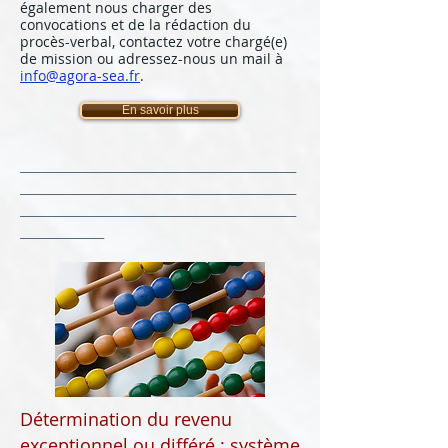
également nous charger des
convocations et de la rédaction du
procès-verbal, contactez votre chargé(e)
de mission ou adressez-nous un mail à
info@agora-sea.fr
.
En savoir plus
______________________________________________
______________________________________________
______________________________________________
______________
Détermination du revenu
exceptionnel ou différé : système