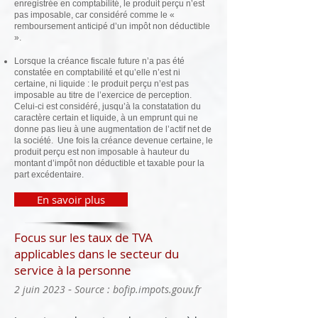
enregistrée en comptabilité, le produit perçu n’est
pas imposable, car considéré comme le «
remboursement anticipé d’un impôt non déductible
».
Lorsque la créance fiscale future n’a pas été
constatée en comptabilité et qu’elle n’est ni
certaine, ni liquide : le produit perçu n’est pas
imposable au titre de l’exercice de perception.
Celui-ci est considéré, jusqu’à la constatation du
caractère certain et liquide, à un emprunt qui ne
donne pas lieu à une augmentation de l’actif net de
la société. Une fois la créance devenue certaine, le
produit perçu est non imposable à hauteur du
montant d’impôt non déductible et taxable pour la
part excédentaire.
En savoir plus
Focus sur les taux de TVA
applicables dans le secteur du
service à la personne
-
2 juin 2023
Source : bofip.impots.gouv.fr