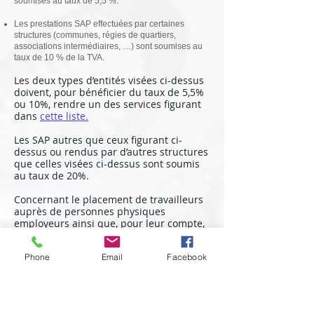
soumises au taux de 5,5 %.
Les prestations SAP effectuées par certaines
structures (communes, régies de quartiers,
associations intermédiaires, …) sont soumises au
taux de 10 % de la TVA.
Les deux types d’entités visées ci-dessus
doivent, pour bénéficier du taux de 5,5%
ou 10%, rendre un des services figurant
dans
cette liste.
Les SAP autres que ceux figurant ci-
dessus ou rendus par d’autres structures
que celles visées ci-dessus sont soumis
au taux de 20%.
Concernant le placement de travailleurs
auprès de personnes physiques
employeurs ainsi que, pour leur compte,
l’accomplissement des formalités
administratives, des déclarations sociales
Phone
Email
Facebook
et fiscales liées à l’emploi de ces
travailleurs, le taux de TVA applicable est
de 5,5 % ou 10 % selon du mode
d’intervention de l’opérateur de SAP.